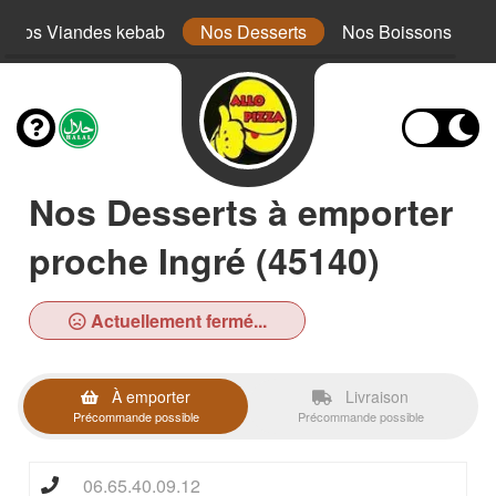
Nos Viandes kebab
Nos Desserts
Nos Boissons
Nos Desserts à emporter
proche Ingré (45140)
Actuellement fermé...
À emporter
Livraison
Précommande possible
Précommande possible
06.65.40.09.12