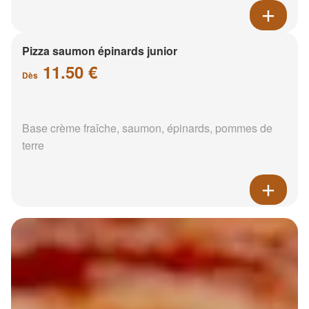
Pizza saumon épinards junior
11.50 €
Dès
Base crème fraîche, saumon, épinards, pommes de
terre