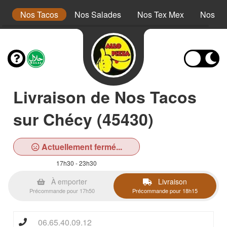
s
Nos Tacos
Nos Salades
Nos Tex Mex
Nos Pa
Livraison de Nos Tacos
sur Chécy (45430)
Actuellement fermé...
17h30 - 23h30
À emporter
Livraison
Précommande pour 17h50
Précommande pour 18h15
06.65.40.09.12