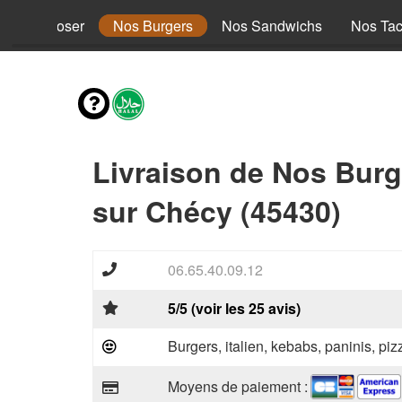
s à composer
Nos Burgers
Nos Sandwichs
Nos Ta
Livraison de Nos Burg
sur Chécy (45430)
06.65.40.09.12
5/5 (voir les 25 avis)
Burgers, italien, kebabs, paninis, pi
Moyens de paiement :