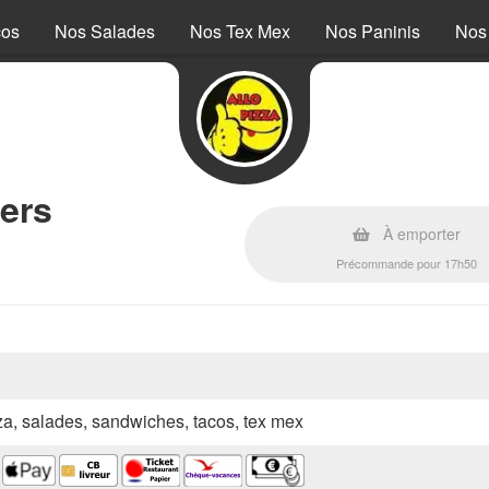
cos
Nos Salades
Nos Tex Mex
Nos Paninis
Nos
ers
À emporter
Précommande pour 17h50
zza, salades, sandwiches, tacos, tex mex