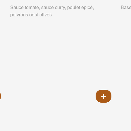
e
Sauce tomate, sauce curry, poulet épicé,
Base
poivrons oeuf olives