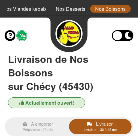
Nos Viandes kebab
Nos Desserts
Nos Boissons
Livraison de Nos
Boissons
sur Chécy (45430)
Actuellement ouvert!
À emporter
Livraison
Préparation : 20 min
Livraison : 30 à 45 mn