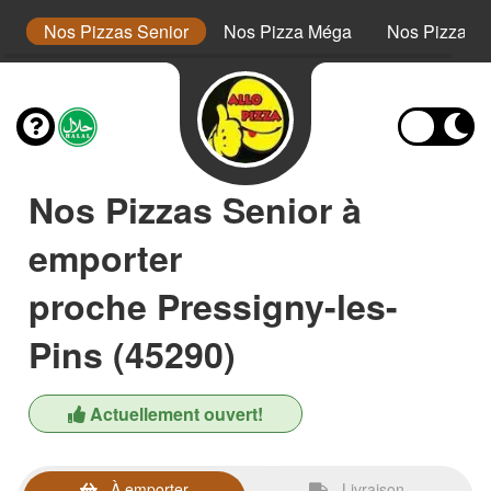
or
Nos Pizzas Senior
Nos Pizza Méga
Nos Pizzas 
Nos Pizzas Senior à
emporter
proche Pressigny-les-
Pins (45290)
Actuellement ouvert!
À emporter
Livraison