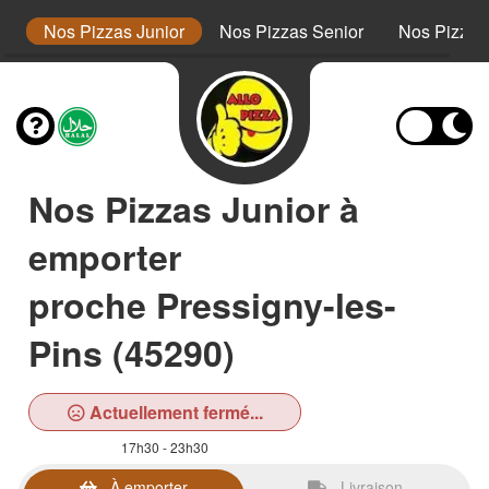
s
Nos Pizzas Junior
Nos Pizzas Senior
Nos Pizza
Nos Pizzas Junior à
emporter
proche Pressigny-les-
Pins (45290)
Actuellement fermé...
17h30 - 23h30
À emporter
Livraison