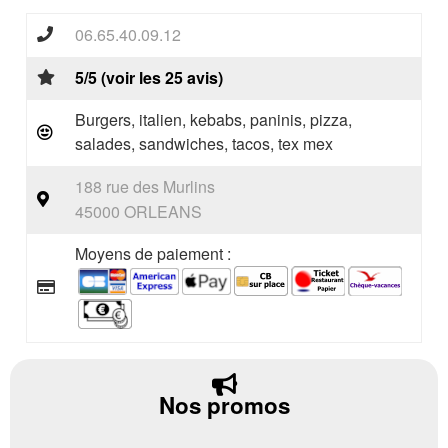
06.65.40.09.12
5/5 (voir les 25 avis)
Burgers, italien, kebabs, paninis, pizza,
salades, sandwiches, tacos, tex mex
188 rue des Murlins
45000 ORLEANS
Moyens de paiement :
Nos promos