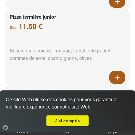
Pizza fermière junior
11.50 €
Dès
Base crème fraîche, fromage, tranche de poulet,
pommes de terre, champignons, olives
Pizza saumon épinards junior
11.50 €
Ce site Web utilise des cookies pour vous garantir la
Dès
meilleure expérience sur notre site Web
A Emporter sur Pressigny-les-Pins
J'ai compris
Base crème fraîche, saumon, épinards, pommes de
Accueil
Panier
Compte
terre