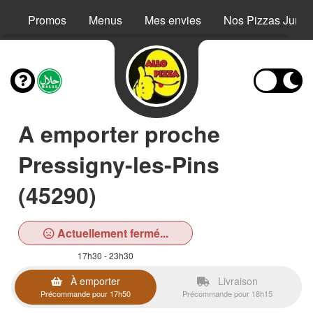
Promos
Menus
Mes envies
Nos Pizzas Junio
A emporter proche
Pressigny-les-Pins
(45290)
Actuellement fermé...
17h30 - 23h30
À emporter
Livraison
Précommande pour 17h50
Précommande pour 18h15