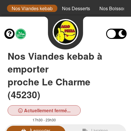
is
Nos Viandes kebab
Nos Desserts
Nos Boissons
Nos Viandes kebab à
emporter
proche Le Charme
(45230)
Actuellement fermé...
17h30 - 23h30
À emporter
Livraison