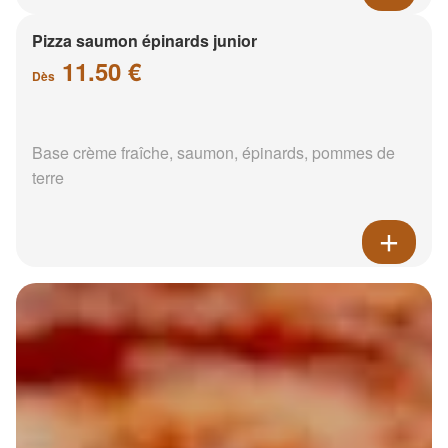
Pizza saumon épinards junior
11.50 €
Dès
Base crème fraîche, saumon, épinards, pommes de
terre