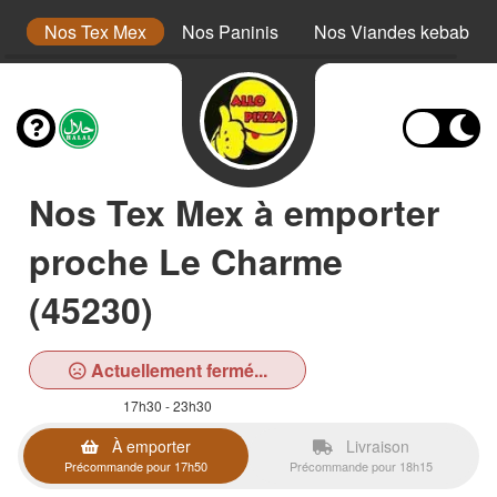
s
Nos Tex Mex
Nos Paninis
Nos Viandes kebab
Nos Tex Mex à emporter
proche Le Charme
(45230)
Actuellement fermé...
17h30 - 23h30
À emporter
Livraison
Précommande pour 17h50
Précommande pour 18h15