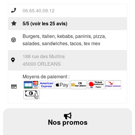
06.65.40.09.12
5/5 (voir les 25 avis)
Burgers, italien, kebabs, paninis, pizza,
salades, sandwiches, tacos, tex mex
188 rue des Murlins
45000 ORLEANS
Moyens de paiement :
Nos promos