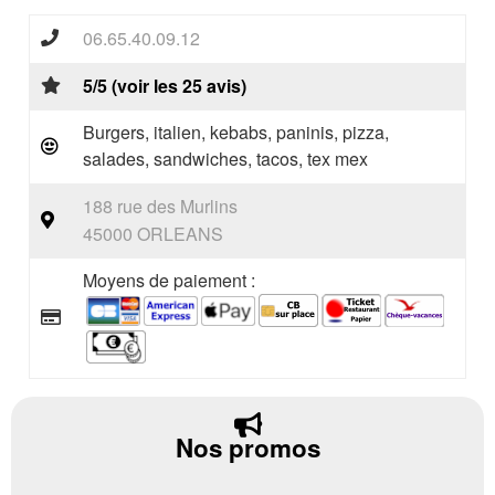
06.65.40.09.12
5/5 (voir les 25 avis)
Burgers, italien, kebabs, paninis, pizza,
salades, sandwiches, tacos, tex mex
188 rue des Murlins
45000 ORLEANS
Moyens de paiement :
Nos promos