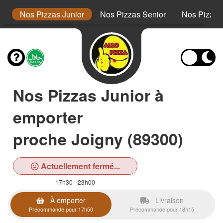
s
Nos Pizzas Junior
Nos Pizzas Senior
Nos Pizza
Nos Pizzas Junior à
emporter
proche Joigny (89300)
Actuellement fermé...
17h30 - 23h00
À emporter
Livraison
Précommande pour 17h50
Précommande pour 18h15