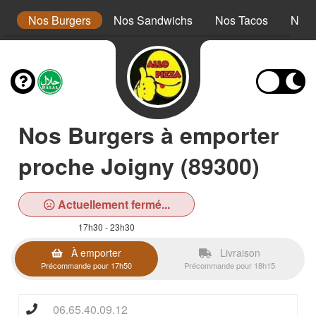
r
Nos Burgers
Nos Sandwichs
Nos Tacos
Nos 
Nos Burgers à emporter
proche Joigny (89300)
Actuellement fermé...
17h30 - 23h30
À emporter
Livraison
Précommande pour 17h50
Précommande pour 18h15
06.65.40.09.12