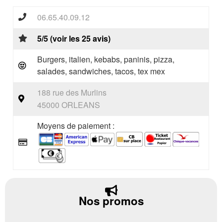
06.65.40.09.12
5/5 (voir les 25 avis)
Burgers, italien, kebabs, paninis, pizza,
salades, sandwiches, tacos, tex mex
188 rue des Murlins
45000 ORLEANS
Moyens de paiement :
Nos promos