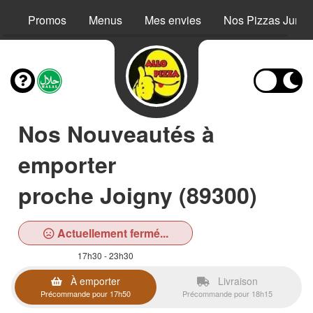
Promos
Menus
Mes envies
Nos Pizzas Junio
Nos Nouveautés à
emporter
proche Joigny (89300)
Actuellement fermé...
17h30 - 23h30
À emporter
Livraison
Précommande pour 17h50
Précommande pour 18h15