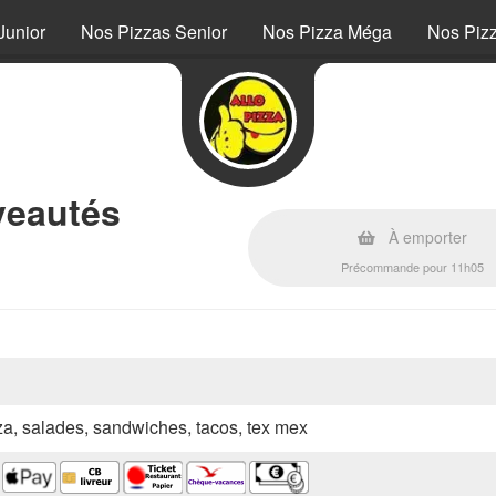
Junior
Nos Pizzas Senior
Nos Pizza Méga
Nos Piz
veautés
À emporter
Précommande pour 11h05
zza, salades, sandwiches, tacos, tex mex