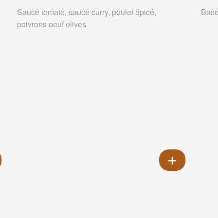
e
Sauce tomate, sauce curry, poulet épicé,
Base
poivrons oeuf olives