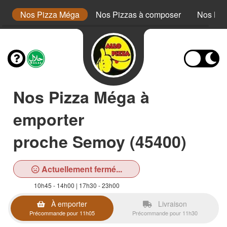
or
Nos Pizza Méga
Nos Pizzas à composer
Nos Bur
Nos Pizza Méga à
emporter
proche Semoy (45400)
Actuellement fermé...
10h45 - 14h00 | 17h30 - 23h00
À emporter
Livraison
Précommande pour 11h05
Précommande pour 11h30