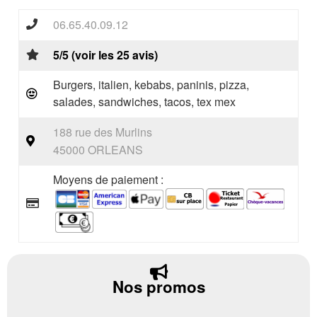
06.65.40.09.12
5/5 (voir les 25 avis)
Burgers, italien, kebabs, paninis, pizza,
salades, sandwiches, tacos, tex mex
188 rue des Murlins
45000 ORLEANS
Moyens de paiement :
Nos promos