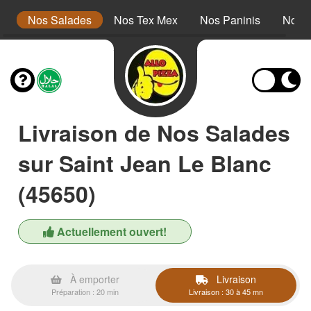
s
Nos Salades
Nos Tex Mex
Nos Paninis
Nos 
Livraison de Nos Salades
sur Saint Jean Le Blanc
(45650)
Actuellement ouvert!
À emporter
Livraison
Préparation : 20 min
Livraison : 30 à 45 mn