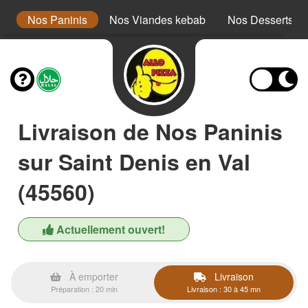
x
Nos Paninis
Nos Viandes kebab
Nos Desserts
Livraison de Nos Paninis
sur Saint Denis en Val
(45560)
Actuellement ouvert!
À emporter
Livraison
Préparation : 20 min
Livraison : 30 à 45 mn