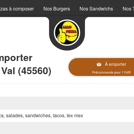
zzas à composer
Nos Burgers
Nos Sandwichs
Nos 
mporter
À emporter
Val (45560)
Précommande pour 11h05
zza, salades, sandwiches, tacos, tex mex