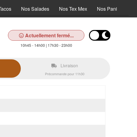
Tacos
Nos Salades
Nos Tex Mex
Nos Paninis
N
Actuellement fermé...
10h45 - 14h00 | 17h30 - 23h00
Livraison
Précommande pour 11h30