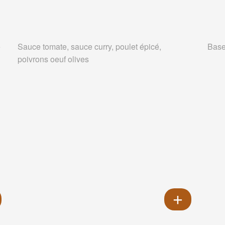
e
Sauce tomate, sauce curry, poulet épicé,
Base
poivrons oeuf olives