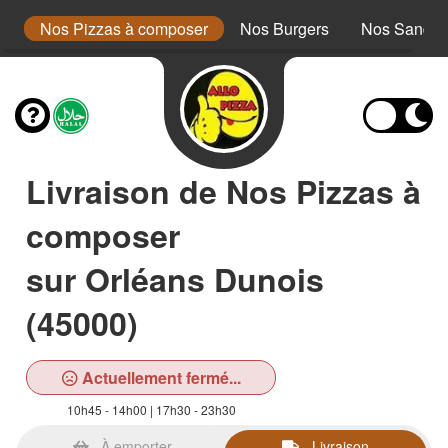
a
Nos Pizzas à composer
Nos Burgers
Nos Sandwi
Livraison de Nos Pizzas à
composer
sur Orléans Dunois
(45000)
Actuellement fermé...
10h45 - 14h00 | 17h30 - 23h30
À emporter
Livraison