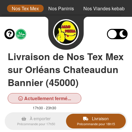
s
Nos Tex Mex
Nos Paninis
Nos Viandes kebab
Livraison de Nos Tex Mex
sur Orléans Chateaudun
Bannier (45000)
Actuellement fermé...
17h30 - 23h30
À emporter
Livraison
Précommande pour 17h50
Précommande pour 18h15