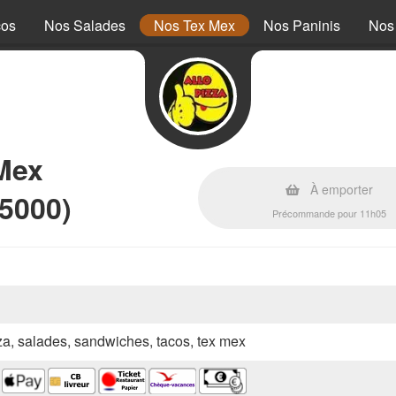
cos
Nos Salades
Nos Tex Mex
Nos Paninis
Nos
Mex
À emporter
5000)
Précommande pour 11h05
zza, salades, sandwiches, tacos, tex mex