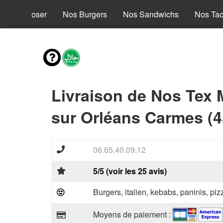
s à composer
Nos Burgers
Nos Sandwichs
Nos Ta
Livraison de Nos Tex 
sur Orléans Carmes (4
06.65.40.09.12
5/5 (voir les 25 avis)
Burgers, italien, kebabs, paninis, pi
Moyens de paiement :