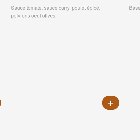
e
Sauce tomate, sauce curry, poulet épicé,
Base
poivrons oeuf olives