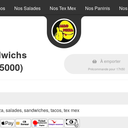
cos
Nos Salades
Nos Tex Mex
Nos Paninis
Nos
dwichs
À emporter
5000)
Précommande pour 17h50
zza, salades, sandwiches, tacos, tex mex