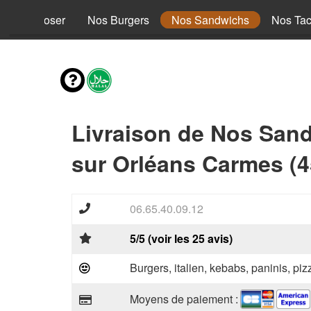
s à composer
Nos Burgers
Nos Sandwichs
Nos Ta
Livraison de Nos San
sur Orléans Carmes (4
06.65.40.09.12
5/5 (voir les 25 avis)
Burgers, italien, kebabs, paninis, pi
Moyens de paiement :