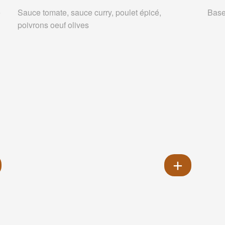
e
Sauce tomate, sauce curry, poulet épicé,
Base
poivrons oeuf olives