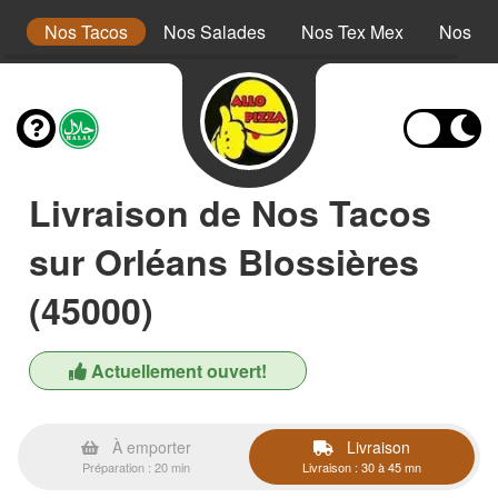
s
Nos Tacos
Nos Salades
Nos Tex Mex
Nos Pa
Livraison de Nos Tacos
sur Orléans Blossières
(45000)
Actuellement ouvert!
À emporter
Livraison
Préparation : 20 min
Livraison : 30 à 45 mn