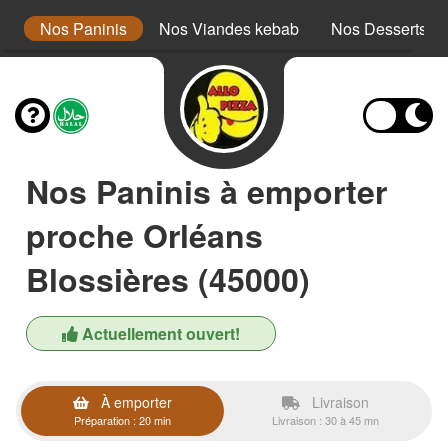
x
Nos Paninis
Nos Viandes kebab
Nos Desserts
Nos Paninis à emporter
proche Orléans
Blossières (45000)
Actuellement ouvert!
À emporter
Livraison
Préparation : 20 min
Livraison : 30 à 45 mn