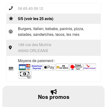
06.65.40.09.12
5/5 (voir les 25 avis)
Burgers, italien, kebabs, paninis, pizza,
salades, sandwiches, tacos, tex mex
188 rue des Murlins
45000 ORLEANS
Moyens de paiement :
Nos promos