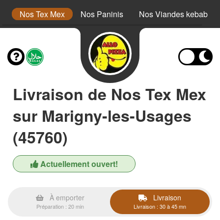
s
Nos Tex Mex
Nos Paninis
Nos Viandes kebab
Livraison de Nos Tex Mex
sur Marigny-les-Usages
(45760)
Actuellement ouvert!
À emporter
Livraison
Préparation : 20 min
Livraison : 30 à 45 mn