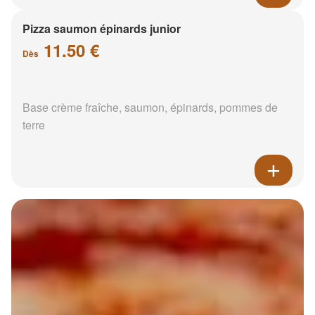
Pizza saumon épinards junior
11.50 €
Dès
Base crème fraîche, saumon, épinards, pommes de
terre