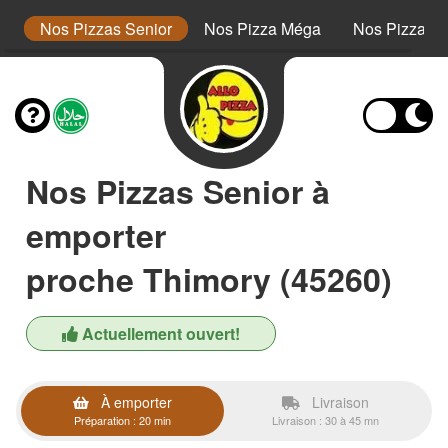
or
Nos Pizzas Senior
Nos Pizza Méga
Nos Pizzas 
Nos Pizzas Senior à
emporter
proche Thimory (45260)
Actuellement ouvert!
À emporter
Livraison
Préparation : 20 min
Livraison : 30 à 45 mn