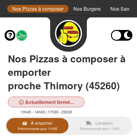
a
Nos Pizzas à composer
Nos Burgers
Nos Sandwi
Nos Pizzas à composer à
emporter
proche Thimory (45260)
Actuellement fermé...
10h45 - 14h00 | 17h30 - 23h30
À emporter
Livraison
Précommande pour 11h05
Précommande pour 11h30