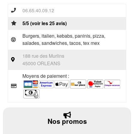
06.65.40.09.12
5/5 (voir les 25 avis)
Burgers, italien, kebabs, paninis, pizza,
salades, sandwiches, tacos, tex mex
188 rue des Murlins
45000 ORLEANS
Moyens de paiement :
Nos promos