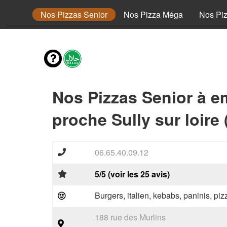
 Junior
Nos Pizzas Senior
Nos Pizza Méga
Nos Pi
Nos Pizzas Senior à e
proche Sully sur loire
06.65.40.09.12
5/5 (voir les 25 avis)
Burgers, italien, kebabs, paninis, pi
188 rue des Murlins