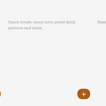
e
Sauce tomate, sauce curry, poulet épicé,
Base
poivrons oeuf olives