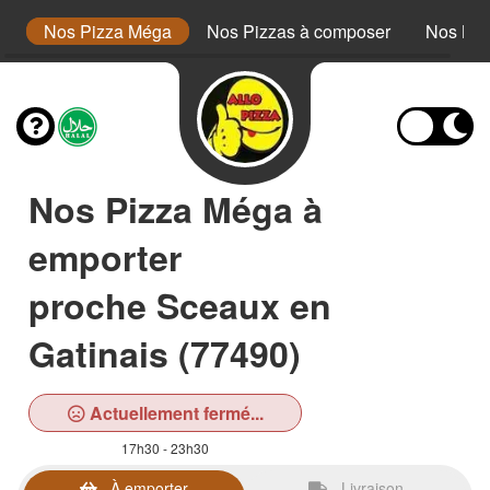
or
Nos Pizza Méga
Nos Pizzas à composer
Nos Bur
Nos Pizza Méga à
emporter
proche Sceaux en
Gatinais (77490)
Actuellement fermé...
17h30 - 23h30
À emporter
Livraison