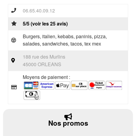
06.65.40.09.12
5/5 (voir les 25 avis)
Burgers, italien, kebabs, paninis, pizza,
salades, sandwiches, tacos, tex mex
188 rue des Murlins
45000 ORLEANS
Moyens de paiement :
Nos promos