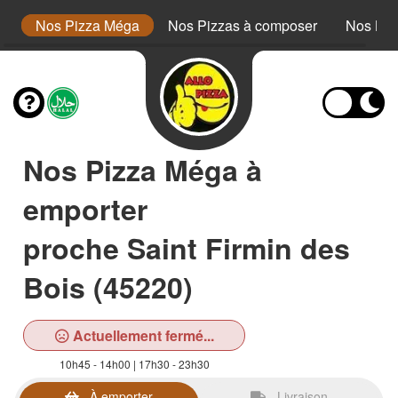
or
Nos Pizza Méga
Nos Pizzas à composer
Nos Bur
Nos Pizza Méga à
emporter
proche Saint Firmin des
Bois (45220)
Actuellement fermé...
10h45 - 14h00 | 17h30 - 23h30
À emporter
Livraison