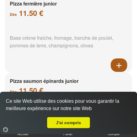
Pizza fermière junior
11.50 €
Dès
Base crème fraîche, fromage, tranche de poulet,
pommes de terre, champignons, olives
Pizza saumon épinards junior
11.50 €
Dès
Ce site Web utilise des cookies pour vous garantir la
meilleure expérience sur notre site Web
A Emporter sur Saint Firmin des Bois
Base crème fraîche, saumon, épinards, pommes de
terre
J'ai compris
Accueil
Panier
Compte