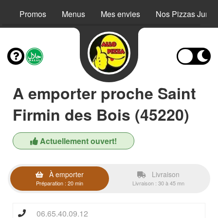
Promos
Menus
Mes envies
Nos Pizzas Junio
A emporter proche Saint
Firmin des Bois (45220)
Actuellement ouvert!
À emporter
Livraison
Préparation : 20 min
Livraison : 30 à 45 mn
06.65.40.09.12