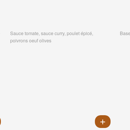
e
Sauce tomate, sauce curry, poulet épicé,
Base
poivrons oeuf olives