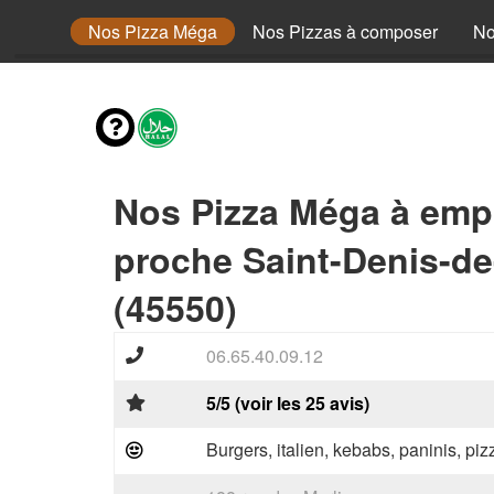
 Senior
Nos Pizza Méga
Nos Pizzas à composer
No
Nos Pizza Méga à emp
proche Saint-Denis-de-
(45550)
06.65.40.09.12
5/5 (voir les 25 avis)
Burgers, italien, kebabs, paninis, pi