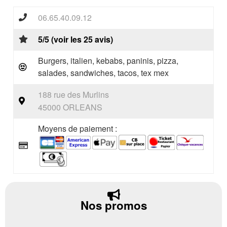
06.65.40.09.12
5/5 (voir les 25 avis)
Burgers, italien, kebabs, paninis, pizza,
salades, sandwiches, tacos, tex mex
188 rue des Murlins
45000 ORLEANS
Moyens de paiement :
Nos promos