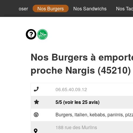
s à composer
Nos Burgers
Nos Sandwichs
Nos Ta
Nos Burgers à emport
proche Nargis (45210)
06.65.40.09.12
5/5 (voir les 25 avis)
Burgers, italien, kebabs, paninis, pi
188 rue des Murlins