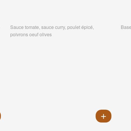
e
Sauce tomate, sauce curry, poulet épicé,
Base
poivrons oeuf olives