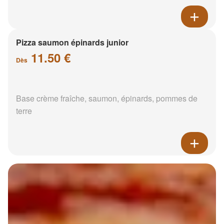
Pizza saumon épinards junior
11.50 €
Dès
Base crème fraîche, saumon, épinards, pommes de
terre