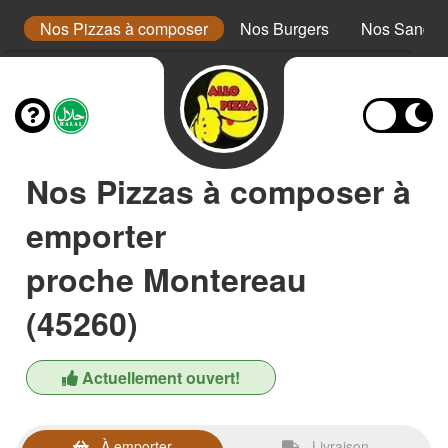
a
Nos Pizzas à composer
Nos Burgers
Nos Sandwi
Nos Pizzas à composer à
emporter
proche Montereau
(45260)
Actuellement ouvert!
À emporter
Livraison