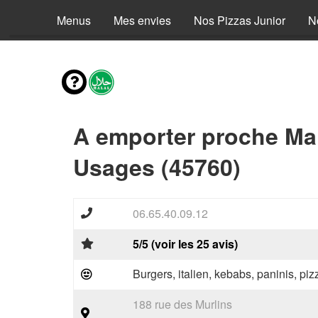
Menus
Mes envies
Nos Pizzas Junior
N
A emporter proche Mar
Usages (45760)
06.65.40.09.12
5/5 (voir les 25 avis)
Burgers, italien, kebabs, paninis, pi
188 rue des Murlins