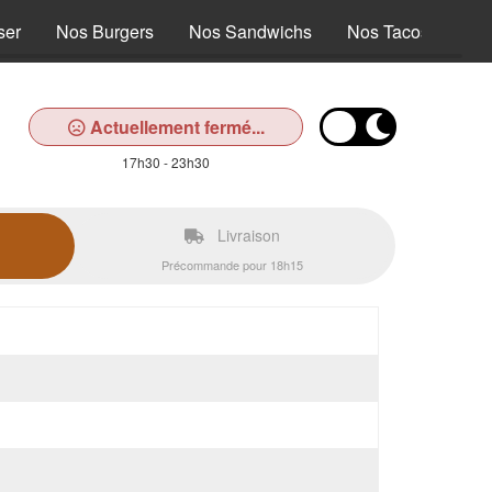
ser
Nos Burgers
Nos Sandwichs
Nos Tacos
No
Actuellement fermé...
17h30 - 23h30
Livraison
Précommande pour 18h15