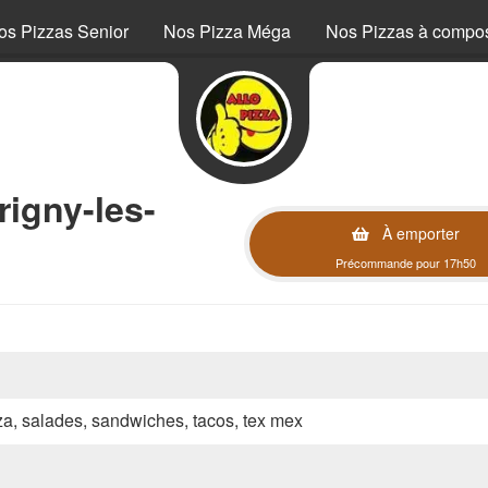
os Pizzas Senior
Nos Pizza Méga
Nos Pizzas à compo
igny-les-
À emporter
Précommande pour 17h50
zza, salades, sandwiches, tacos, tex mex