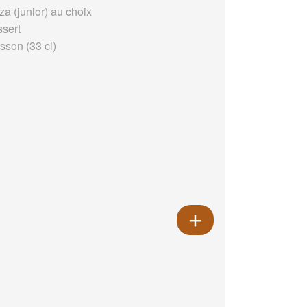
za (junior) au choix
ssert
sson (33 cl)