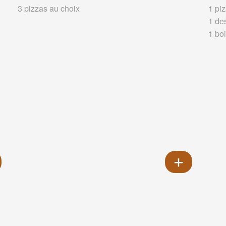
3 pizzas au choix
1 piz
1 de
1 boi