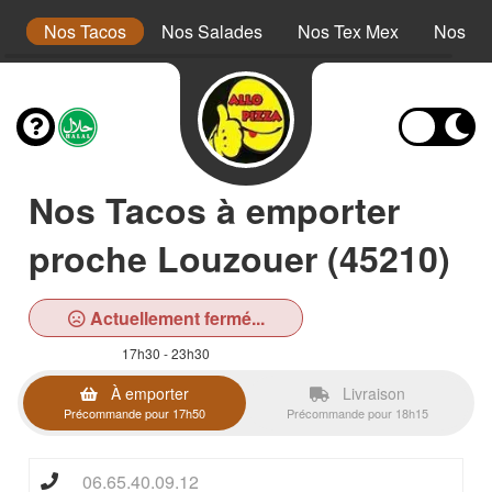
s
Nos Tacos
Nos Salades
Nos Tex Mex
Nos Pa
Nos Tacos à emporter
proche Louzouer (45210)
Actuellement fermé...
17h30 - 23h30
À emporter
Livraison
Précommande pour 17h50
Précommande pour 18h15
06.65.40.09.12