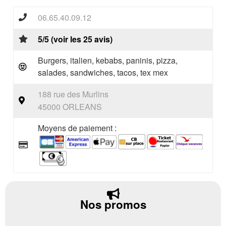
06.65.40.09.12
5/5 (voir les 25 avis)
Burgers, italien, kebabs, paninis, pizza,
salades, sandwiches, tacos, tex mex
188 rue des Murlins
45000 ORLEANS
Moyens de paiement :
Nos promos