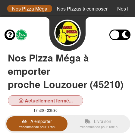
or
Nos Pizza Méga
Nos Pizzas à composer
Nos Bur
Nos Pizza Méga à
emporter
proche Louzouer (45210)
Actuellement fermé...
17h30 - 23h30
À emporter
Livraison
Précommande pour 17h50
Précommande pour 18h15