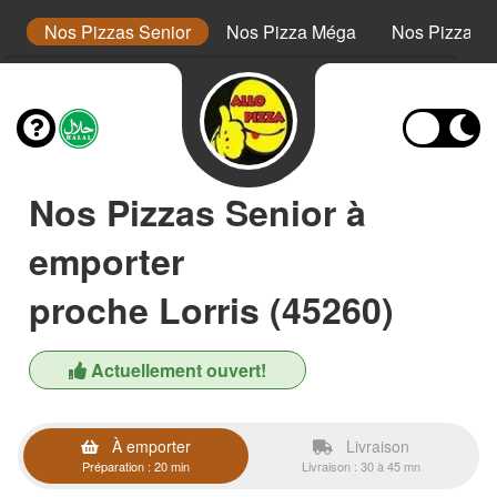
or
Nos Pizzas Senior
Nos Pizza Méga
Nos Pizzas 
Nos Pizzas Senior à
emporter
proche Lorris (45260)
Actuellement ouvert!
À emporter
Livraison
Préparation : 20 min
Livraison : 30 à 45 mn