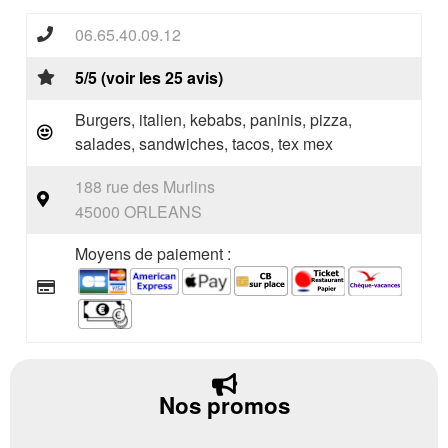
06.65.40.09.12
5/5 (voir les 25 avis)
Burgers, italien, kebabs, paninis, pizza,
salades, sandwiches, tacos, tex mex
188 rue des Murlins
45000 ORLEANS
Moyens de paiement :
Nos promos