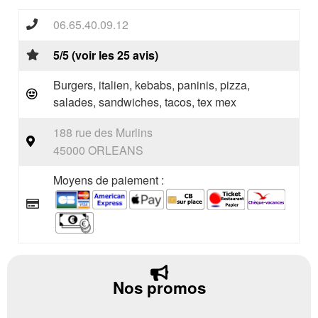
06.65.40.09.12
5/5 (voir les 25 avis)
Burgers, italien, kebabs, paninis, pizza,
salades, sandwiches, tacos, tex mex
188 rue des Murlins
45000 ORLEANS
Moyens de paiement :
Nos promos