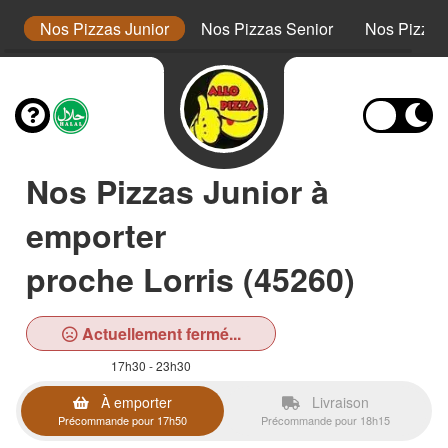
s
Nos Pizzas Junior
Nos Pizzas Senior
Nos Pizza
Nos Pizzas Junior à
emporter
proche Lorris (45260)
Actuellement fermé...
17h30 - 23h30
À emporter
Livraison
Précommande pour 17h50
Précommande pour 18h15