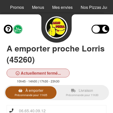
Promos
Menus
Mes envies
Nos Pizzas Junio
A emporter proche Lorris
(45260)
Actuellement fermé...
10h45 - 14h00 | 17h30 - 23h30
À emporter
Livraison
Précommande pour 11h05
Précommande pour 11h30
06.65.40.09.12