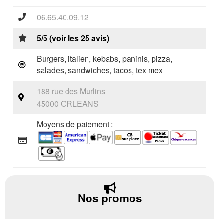
06.65.40.09.12
5/5 (voir les 25 avis)
Burgers, italien, kebabs, paninis, pizza,
salades, sandwiches, tacos, tex mex
188 rue des Murlins
45000 ORLEANS
Moyens de paiement :
Nos promos