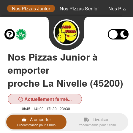
s
Nos Pizzas Junior
Nos Pizzas Senior
Nos Pizza
Nos Pizzas Junior à
emporter
proche La Nivelle (45200)
Actuellement fermé...
10h45 - 14h00 | 17h30 - 23h30
À emporter
Livraison
Précommande pour 11h05
Précommande pour 11h30