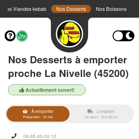
Nos Viandes kebab
Nos Desserts
Nos Boissons
Nos Desserts à emporter
proche La Nivelle (45200)
Actuellement ouvert!
À emporter
Livraison
Préparation : 20 min
Livraison : 30 à 45 mn
06.65.40.09.12