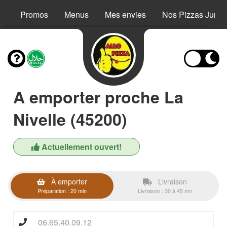
Promos
Menus
Mes envies
Nos Pizzas Junio
A emporter proche La
Nivelle (45200)
Actuellement ouvert!
À emporter
Livraison
Préparation : 20 min
Livraison : 30 à 45 mn
06.65.40.09.12