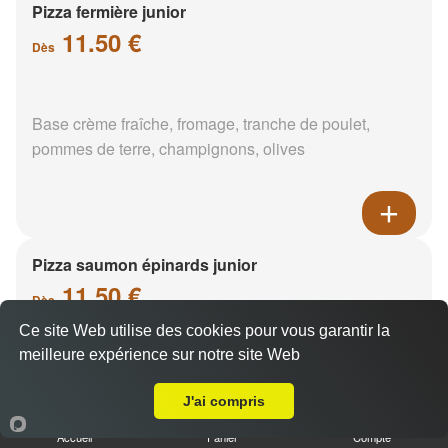
Pizza fermière junior
11.50 €
Dès
Base crème fraîche, fromage, tranche de poulet,
pommes de terre, champignons, olives
Pizza saumon épinards junior
11.50 €
Dès
Ce site Web utilise des cookies pour vous garantir la
meilleure expérience sur notre site Web
A Emporter sur La Nivelle
Base crème fraîche, saumon, épinards, pommes de
terre
J'ai compris
Accueil
Panier
Compte