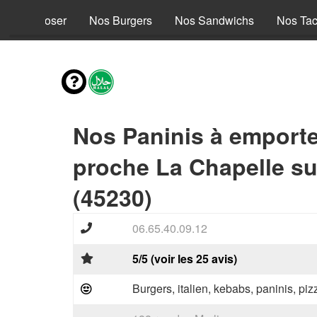
s à composer
Nos Burgers
Nos Sandwichs
Nos Ta
Nos Paninis à emporte
proche La Chapelle s
(45230)
06.65.40.09.12
5/5 (voir les 25 avis)
Burgers, italien, kebabs, paninis, pi