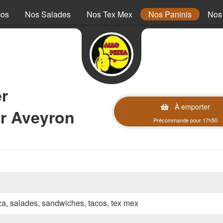
cos
Nos Salades
Nos Tex Mex
Nos Paninis
Nos
r
À emporter
ur Aveyron
Précommande pour 17h50
zza, salades, sandwiches, tacos, tex mex