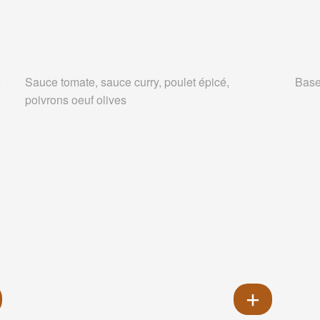
e
Sauce tomate, sauce curry, poulet épicé,
Base
poivrons oeuf olives