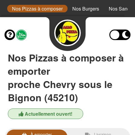
a
Nos Pizzas à composer
Nos Burgers
Nos Sandwi
Nos Pizzas à composer à
emporter
proche Chevry sous le
Bignon (45210)
Actuellement ouvert!
À emporter
Livraison