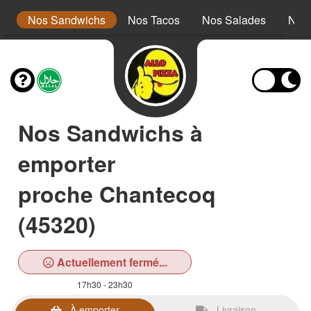
s
Nos Sandwichs
Nos Tacos
Nos Salades
Nos
Nos Sandwichs à
emporter
proche Chantecoq
(45320)
Actuellement fermé...
17h30 - 23h30
À emporter
Livraison