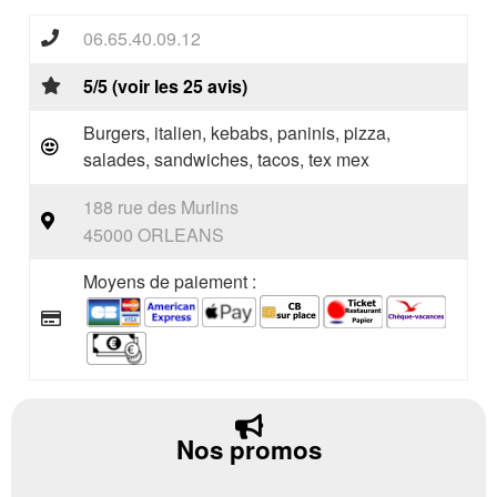
06.65.40.09.12
5/5 (voir les 25 avis)
Burgers, italien, kebabs, paninis, pizza,
salades, sandwiches, tacos, tex mex
188 rue des Murlins
45000 ORLEANS
Moyens de paiement :
Nos promos