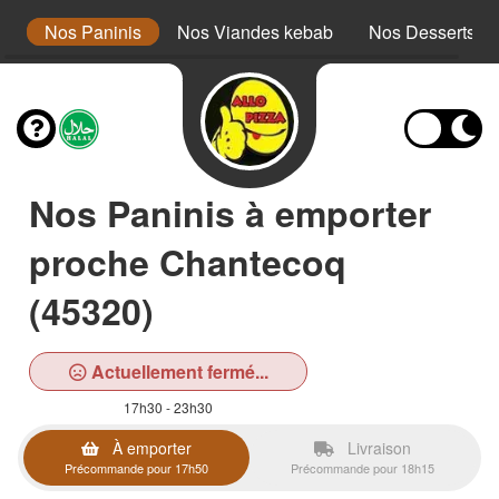
x
Nos Paninis
Nos Viandes kebab
Nos Desserts
Nos Paninis à emporter
proche Chantecoq
(45320)
Actuellement fermé...
17h30 - 23h30
À emporter
Livraison
Précommande pour 17h50
Précommande pour 18h15