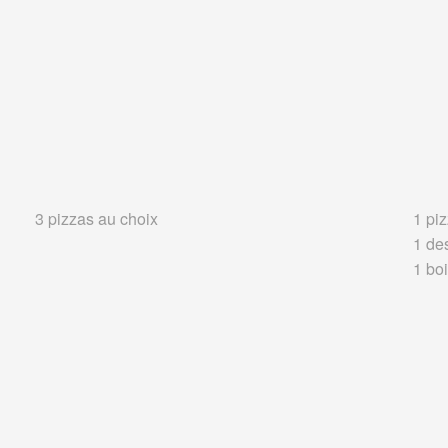
3 pizzas au choix
1 piz
1 de
1 boi