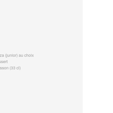
za (junior) au choix
ssert
sson (33 cl)