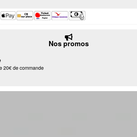
Nos promos
e
r de 20€ de commande