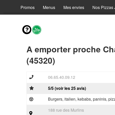
Promos
Menus
Mes envies
Nos Pizzas 
A emporter proche C
(45320)
06.65.40.09.12
5/5 (voir les 25 avis)
Burgers, italien, kebabs, paninis, pi
188 rue des Murlins