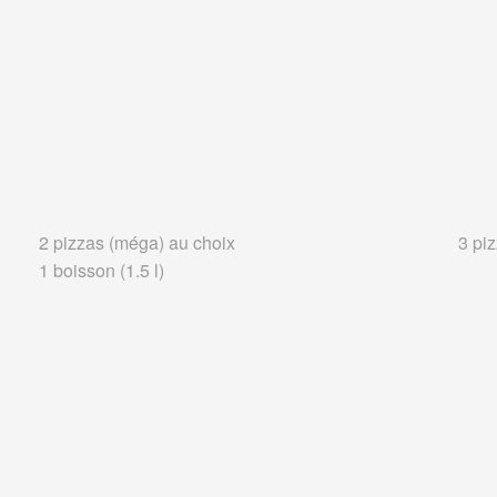
2 pizzas (méga) au choix
3 pi
1 boisson (1.5 l)