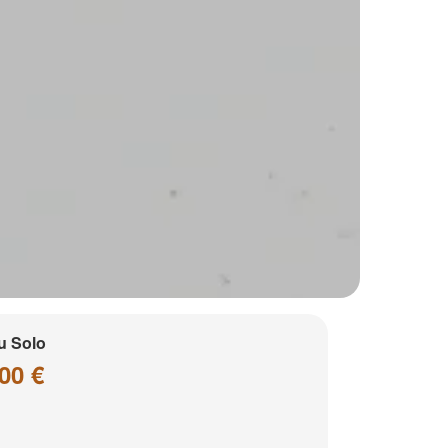
u Solo
00 €